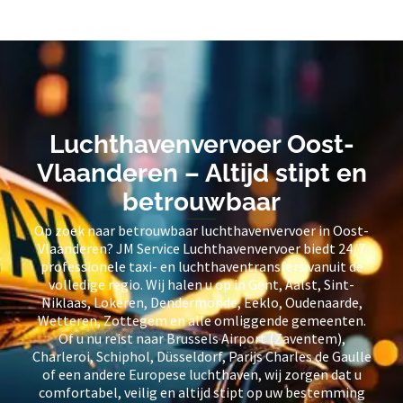
Luchthavenvervoer Oost-
Vlaanderen – Altijd stipt en
betrouwbaar
Op zoek naar betrouwbaar luchthavenvervoer in Oost-
Vlaanderen? JM Service Luchthavenvervoer biedt 24/7
professionele taxi- en luchthaventransfers vanuit de
volledige regio. Wij halen u op in Gent, Aalst, Sint-
Niklaas, Lokeren, Dendermonde, Eeklo, Oudenaarde,
Wetteren, Zottegem en alle omliggende gemeenten.
Of u nu reist naar Brussels Airport (Zaventem),
Charleroi, Schiphol, Düsseldorf, Parijs Charles de Gaulle
of een andere Europese luchthaven, wij zorgen dat u
comfortabel, veilig en altijd stipt op uw bestemming