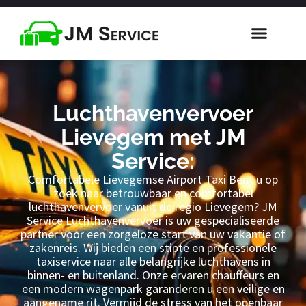
Luchthavenvervoer
Lievegem met JM
Service:
Comfortabele Lievegemse Airport Taxi Bent u op
zoek naar betrouwbaar en comfortabel
luchthavenvervoer vanuit de regio Lievegem? JM
Service Luchthavenvervoer is uw gespecialiseerde
partner voor een zorgeloze start van uw vakantie of
zakenreis. Wij bieden een stipte en professionele
taxiservice naar alle belangrijke luchthavens in
binnen- en buitenland. Onze ervaren chauffeurs en
een modern wagenpark garanderen u een veilige en
aangename rit. Vermijd de stress van het openbaar