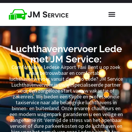
Luchthavenvervoer Lede
met JM Service:
Comfortabele Ledese Airport Taxi Bent u op zoek
naar betrouwbaar en comfortabel
luchthavenvervoer vanuit de regio Lede? JM Service
Luchthavenvervoer is uw gespecialiseerde partner
voor een zorgeloze start van uw vakantie of
zakenreis. Wij bieden een stipte en professionele
taxiservice naar alle belangrijke luchthavens in
binnen- en buitenland. Onze ervaren chauffeurs en
een modern wagenpark garanderen u een veilige en
aangename rit. Vermijd de stress van het openbaar
vervoer of dure parkeerkosten op de luchthaven en
kies voor het gemak van onze Ledese airport taxi.