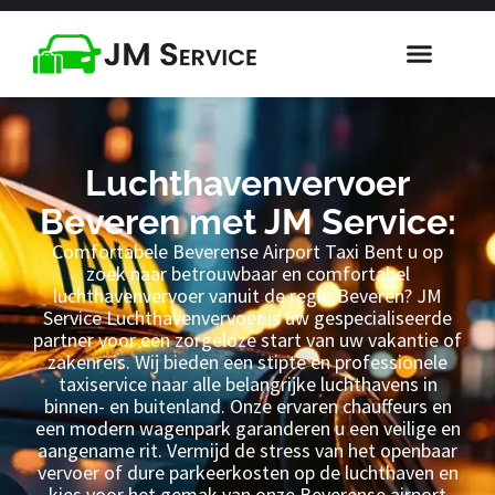
Luchthavenvervoer
Beveren met JM Service:
Comfortabele Beverense Airport Taxi Bent u op
zoek naar betrouwbaar en comfortabel
luchthavenvervoer vanuit de regio Beveren? JM
Service Luchthavenvervoer is uw gespecialiseerde
partner voor een zorgeloze start van uw vakantie of
zakenreis. Wij bieden een stipte en professionele
taxiservice naar alle belangrijke luchthavens in
binnen- en buitenland. Onze ervaren chauffeurs en
een modern wagenpark garanderen u een veilige en
aangename rit. Vermijd de stress van het openbaar
vervoer of dure parkeerkosten op de luchthaven en
kies voor het gemak van onze Beverense airport